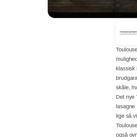
Toulouse
mulighed
klassisk 
brudgara
skåle, h
Det nye 
lasagne 
lige så v
Toulouse-
også ovn