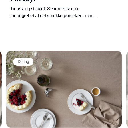
Tidløst og stilfuldt. Serien Plissé er
indbegrebet af det smukke porcelæn, man
forbinder med Pillivuyt, som nu fejrer forårets
lune komme en varm nyhed.
Dining