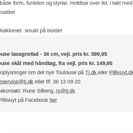
i både form, funktion og styrke. Holdbar over tid, i takt med
kvalitet
i køkkenet  smukt på bordet
use lasagnefad - 34 cm, vejl. pris kr. 599,95
use skål med håndtag, fra vejl. pris kr. 149,95
 oplysninger om det nye Toulouse på
Tj.dk
eller
Pillivuyt.d
service@tj.dk
eller tlf. 36 13 09 20
ekontakt: Rune Silberg,
rs@tj.dk
Pillivuyt på Facebook
her