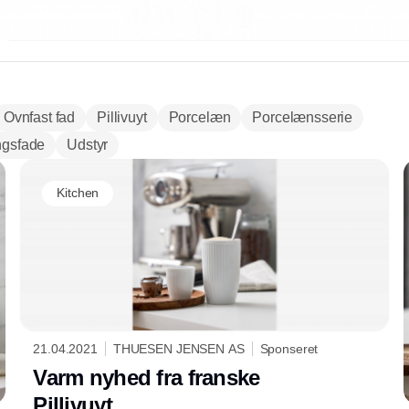
Ovnfast fad
Pillivuyt
Porcelæn
Porcelænsserie
ngsfade
Udstyr
Kitchen
21.04.2021
THUESEN JENSEN AS
Sponseret
Varm nyhed fra franske
Pillivuyt