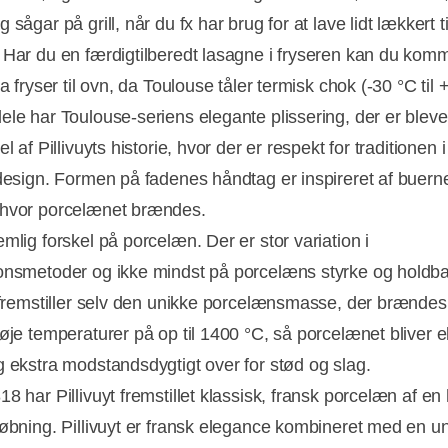
 sågar på grill, når du fx har brug for at lave lidt lækkert ti
 Har du en færdigtilberedt lasagne i fryseren kan du kom
ra fryser til ovn, da Toulouse tåler termisk chok (-30 °C til
ele har Toulouse-seriens elegante plissering, der er bleve
el af Pillivuyts historie, hvor der er respekt for traditionen i
 design. Formen på fadenes håndtag er inspireret af buern
 hvor porcelænet brændes.
mlig forskel på porcelæn. Der er stor variation i
onsmetoder og ikke mindst på porcelæns styrke og holdb
t fremstiller selv den unikke porcelænsmasse, der brænde
høje temperaturer på op til 1400 °C, så porcelænet bliver 
g ekstra modstandsdygtigt over for stød og slag.
8 har Pillivuyt fremstillet klassisk, fransk porcelæn af en 
tøbning. Pillivuyt er fransk elegance kombineret med en un