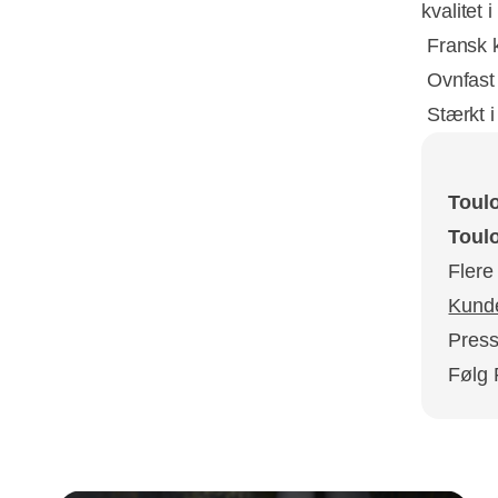
kvalitet 
 Fransk 
 Ovnfast
 Stærkt 
Toulo
Toulo
Flere
Kunde
Press
Følg 