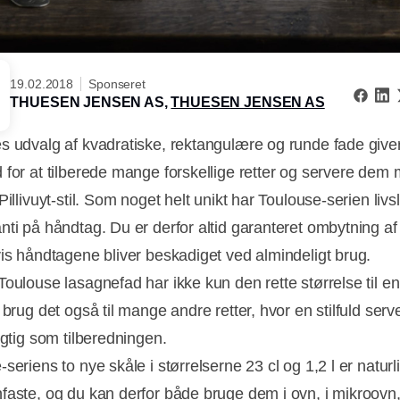
19.02.2018
Sponseret
THUESEN JENSEN AS,
THUESEN JENSEN AS
s udvalg af kvadratiske, rektangulære og runde fade giver
 for at tilberede mange forskellige retter og servere dem
Pillivuyt-stil. Som noget helt unikt har Toulouse-serien livs
nti på håndtag. Du er derfor altid garanteret ombytning af
vis håndtagene bliver beskadiget ved almindeligt brug.
Toulouse lasagnefad har ikke kun den rette størrelse til en
 brug det også til mange andre retter, hvor en stilfuld serv
igtig som tilberedningen.
seriens to nye skåle i størrelserne 23 cl og 1,2 l er naturl
faste, og du kan derfor både bruge dem i ovn, i mikroovn