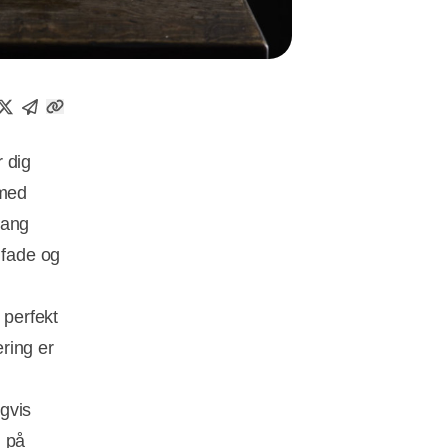
 dig
 med
lang
 fade og
 perfekt
ering er
igvis
, på