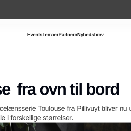
Events
Temaer
Partnere
Nyhedsbrev
  fra ovn til bord
elænsserie Toulouse fra Pillivuyt bliver nu 
 i forskellige størrelser.