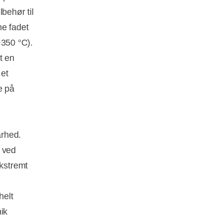
lbehør til
me fadet
 +350 °C).
t en
 et
e på
arhed.
s ved
ekstremt
helt
ik