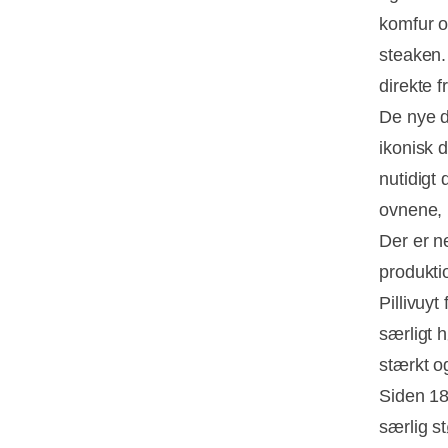
komfur og
steaken.
direkte f
De nye d
ikonisk d
nutidigt
ovnene,
Der er ne
produkti
Pillivuy
særligt 
stærkt o
Siden 181
særlig s