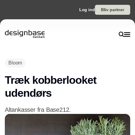
Log ind
Bliv partner
Annonce
Bloom
Træk kobberlooket
udendørs
Altankasser fra Base212.