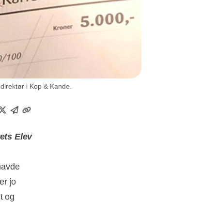
direktør i Kop & Kande.
rets Elev
 havde
er jo
lt og