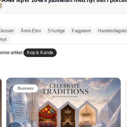
 Jessen
Årets Elev
5 hurtige
Fagprøve
Handelsfagsko
nyt
enne artikel:
Kop & Kande
Annonce
Business