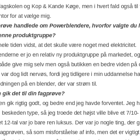
agskolen og Kop & Kande Køge, men i hvert fald også til
or for at vælge mig.
prøve handlede om Powerblendere, hvorfor valgte du l
enne produktgruppe?
ele tiden vidst, at det skulle være noget med elektricitet.
nderne er jo en relativ ny produktgruppe på markedet, og
g både give mig selv men også butikken en bedre viden på
var dog lidt nervøs, fordi jeg tidligere i min uddannelse h
edningen på en blender, der var strøm til.
gik det til din fagprøve?
n gik rigtig godt, og bedre end jeg havde forventet. Jeg ha
beskeden type, så jeg troede det højst ville blive et 7/10-
Annonce
et 12-tal var jo bare ren luksus. Der var jo nogle ting, der gi
fagprøven, så som misforståelse af info, men det er vigtigt