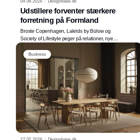
04.08.2026
Designbase.dk
Udstillere forventer stærkere
forretning på Formland
Broste Copenhagen, Lakrids by Bülow og
Society of Lifestyle peger på relationer, nye
kollektioner og et nyt haldesign som centrale
elementer, når Formland Autumn samler
Business
branchen i Herning 16.-18. august 2026.
27.07.2026
Designbase.dk