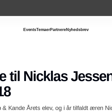
Events
Temaer
Partnere
Nyhedsbrev
Annonce
e til Nicklas Jesse
18
 & Kande Årets elev, og i år tilfaldt æren Ni