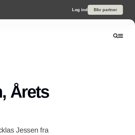
Log ind
Bliv partner
n, Årets
cklas Jessen fra