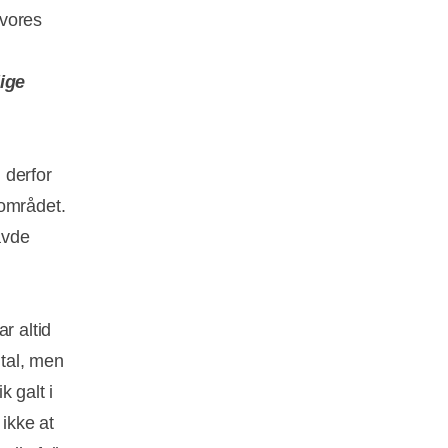
 vores
ige
 derfor
 området.
avde
r altid
 tal, men
k galt i
 ikke at