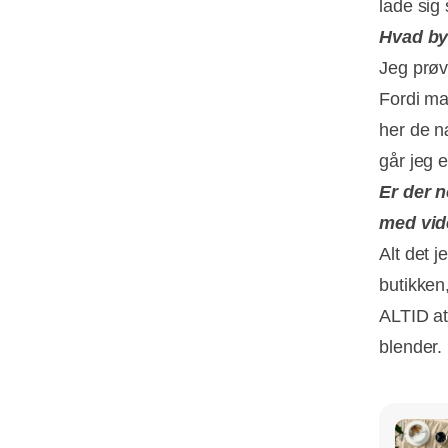
lade sig 
Hvad by
Jeg prøv
Fordi ma
her de n
går jeg e
Er der n
med vid
Alt det j
butikken
ALTID at
blender.