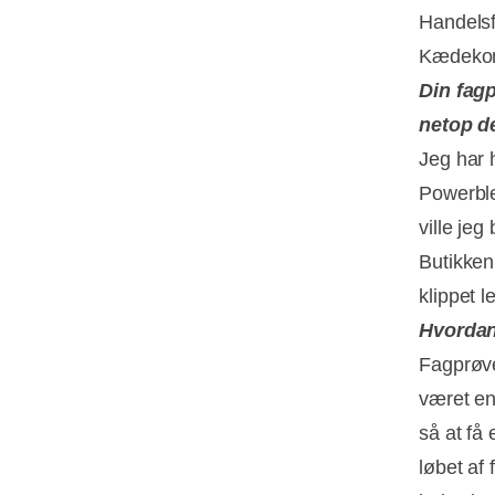
Handelsf
Kædekont
Din fag
netop d
Jeg har h
Powerble
ville je
Butikken 
klippet l
Hvordan 
Fagprøve
været en 
så at få 
løbet af 