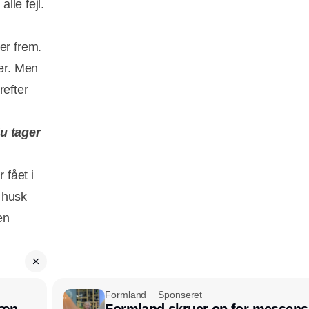
lle fejl.
er frem.
der. Men
refter
du tager
 fået i
 husk
en
Formland
Sponseret
læn
Formland skruer op for messens