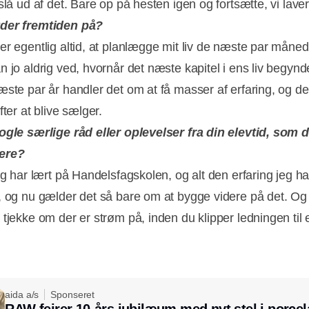
slå ud af det. Bare op på hesten igen og fortsætte, vi laver a
der fremtiden på?
er egentlig altid, at planlægge mit liv de næste par måned
n jo aldrig ved, hvornår det næste kapitel i ens liv begyn
æste par år handler det om at få masser af erfaring, og de
fter at blive sælger.
ogle særlige råd eller oplevelser fra din elevtid, som 
ere?
eg har lært på Handelsfagskolen, og alt den erfaring jeg har
, og nu gælder det så bare om at bygge videre på det. Og
 tjekke om der er strøm på, inden du klipper ledningen til 
aida a/s
Sponseret
RAW fejrer 10-års jubilæum med nyt stel i porce