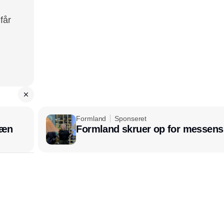
får
Formland
Sponseret
læn
Formland skruer op for messens