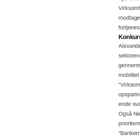
Virksomh
modtager
fortjene
Konkurr
Alexande
sektoren
gennemsi
mobilite
”Virksomh
opsparin
ende svæ
Også Nie
prioriter
”Bankern