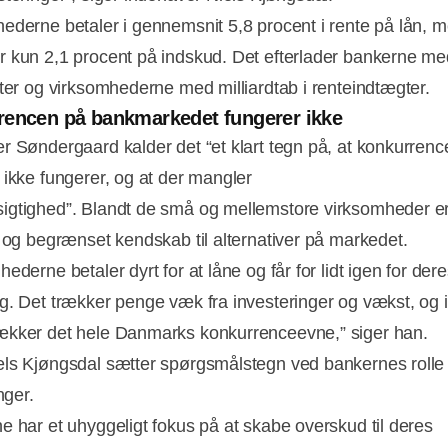
ederne betaler i gennemsnit 5,8 procent i rente på lån, 
 kun 2,1 procent på indskud. Det efterlader bankerne me
ster og virksomhederne med milliardtab i renteindtægter.
encen på bankmarkedet fungerer ikke
r Søndergaard kalder det “et klart tegn på, at konkurrenc
 ikke fungerer, og at der mangler
gtighed”. Blandt de små og mellemstore virksomheder er
t og begrænset kendskab til alternativer på markedet.
ederne betaler dyrt for at låne og får for lidt igen for der
g. Det trækker penge væk fra investeringer og vækst, og i
kker det hele Danmarks konkurrenceevne,” siger han.
ls Kjøngsdal sætter spørgsmålstegn ved bankernes rolle
inger.
e har et uhyggeligt fokus på at skabe overskud til deres