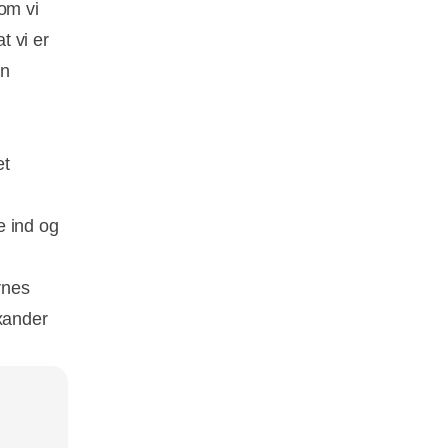
om vi
t vi er
en
et
e ind og
rnes
exander