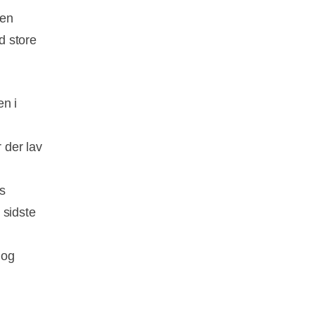
men
d store
en i
 der lav
es
 sidste
 og