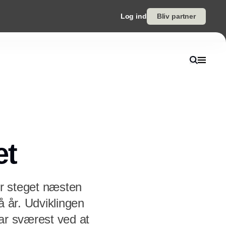
Log ind
Bliv partner
et
r steget næsten
å år. Udviklingen
ar sværest ved at