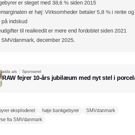
ebyrer er steget med 38,6 % siden 2015
marginalen er høj: Virksomheder betaler 5,8 % i rente og 
 på indskud
udgifter til realkredit er mere end fordoblet siden 2021
e: SMVdanmark, december 2025.
aida a/s
Sponseret
RAW fejrer 10-års jubilæum med nyt stel i porce
yrer eksploderet
høje bankgebyrer
SMVdanmark
yse fra SMVdanmark
Annonce