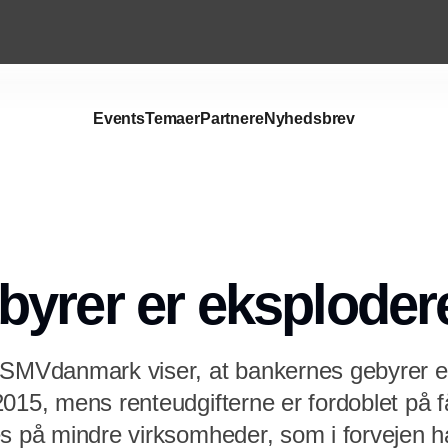
Events
Temaer
Partnere
Nyhedsbrev
Annonce
yrer er eksploder
 SMVdanmark viser, at bankernes gebyrer e
015, mens renteudgifterne er fordoblet på f
es på mindre virksomheder, som i forvejen h