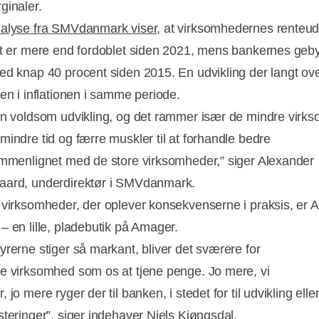
ginaler.
nalyse fra SMVdanmark viser
, at virksomhedernes renteudgi
it er mere end fordoblet siden 2021, mens bankernes geby
ed knap 40 procent siden 2015. En udvikling der langt ove
gen i inflationen i samme periode.
en voldsom udvikling, og det rammer især de mindre virk
mindre tid og færre muskler til at forhandle bedre
ammenlignet med de store virksomheder,” siger Alexander
Annonce
aard, underdirektør i SMVdanmark.
 virksomheder, der oplever konsekvenserne i praksis, er
– en lille, pladebutik på Amager.
yrerne stiger så markant, bliver det sværere for
e virksomhed som os at tjene penge. Jo mere, vi
 jo mere ryger der til banken, i stedet for til udvikling elle
steringer”, siger indehaver Niels Kjøngsdal.