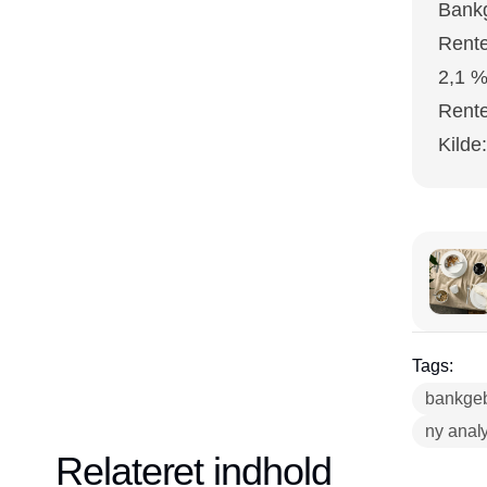
Bankg
Rente
2,1 %
Rente
Kild
Tags:
bankgeb
ny anal
Relateret indhold