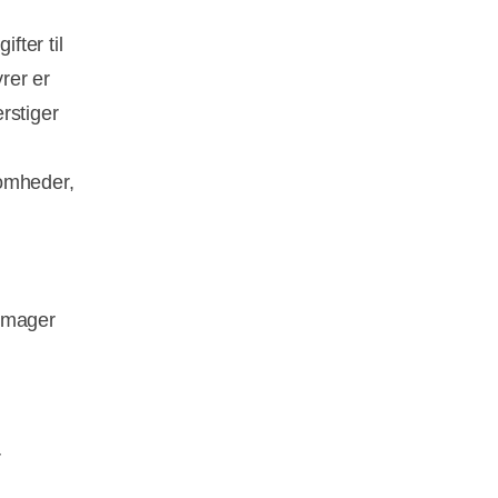
fter til
rer er
rstiger
somheder,
 Amager
r