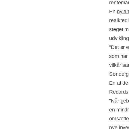
rentemar
En
ny a
realkred
steget m
udviklin
”Det er 
som har 
vilkår s
Sønderg
En af de
Records 
”Når geb
en mindr
omsætter,
nye inve