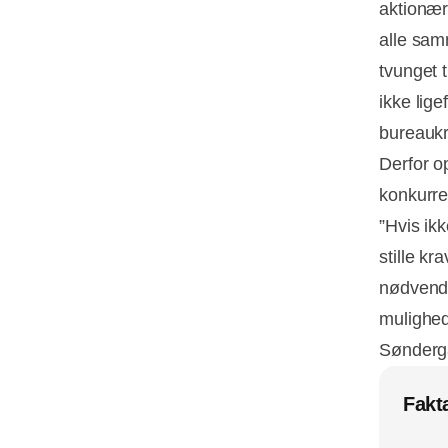
aktionær
alle samm
tvunget t
ikke lig
bureaukr
Derfor o
konkurre
”Hvis ik
stille k
nødvendi
mulighed
Sønderg
Fakt