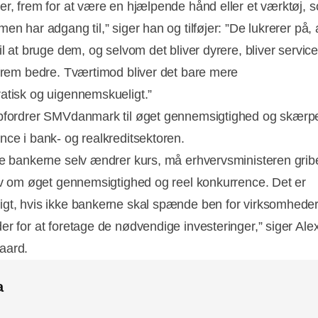
er, frem for at være en hjælpende hånd eller et værktøj, s
en har adgang til,” siger han og tilføjer: ”De lukrerer på, a
il at bruge dem, og selvom det bliver dyrere, bliver servic
efrem bedre. Tværtimod bliver det bare mere
atisk og uigennemskueligt.”
pfordrer SMVdanmark til øget gennemsigtighed og skærp
nce i bank- og realkreditsektoren.
ke bankerne selv ændrer kurs, må erhvervsministeren grib
rav om øget gennemsigtighed og reel konkurrence. Det er
gt, hvis ikke bankerne skal spænde ben for virksomhede
er for at foretage de nødvendige investeringer,” siger Al
aard.
a