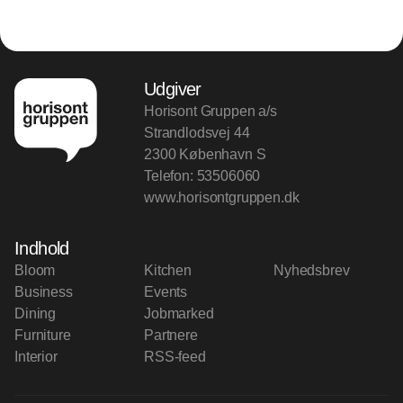
Udgiver
Horisont Gruppen a/s
Strandlodsvej 44
2300 København S
Telefon:
53506060
www.horisontgruppen.dk
Indhold
Bloom
Kitchen
Nyhedsbrev
Business
Events
Dining
Jobmarked
Furniture
Partnere
Interior
RSS-feed