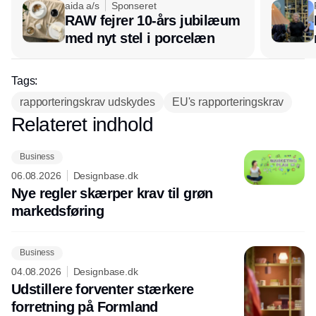
aida a/s
Sponseret
RAW fejrer 10-års jubilæum
med nyt stel i porcelæn
Tags:
rapporteringskrav udskydes
EU's rapporteringskrav
Relateret indhold
Annonce
Business
06.08.2026
Designbase.dk
Nye regler skærper krav til grøn
markedsføring
Business
04.08.2026
Designbase.dk
Udstillere forventer stærkere
forretning på Formland