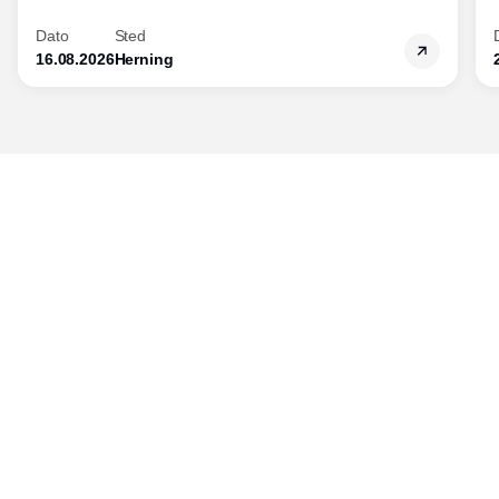
Dato
Sted
16.08.2026
Herning
Udgiver
Horisont Gruppen a/s
Strandlodsvej 44
2300 København S
Telefon:
53506060
www.horisontgruppen.dk
Indhold