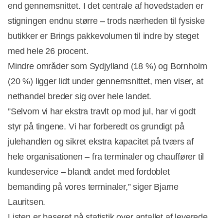
end gennemsnittet. I det centrale af hovedstaden er
stigningen endnu større – trods nærheden til fysiske
butikker er Brings pakkevolumen til indre by steget
med hele 26 procent.
Mindre områder som Sydjylland (18 %) og Bornholm
(20 %) ligger lidt under gennemsnittet, men viser, at
nethandel breder sig over hele landet.
Annonce
”Selvom vi har ekstra travlt op mod jul, har vi godt
styr på tingene. Vi har forberedt os grundigt på
julehandlen og sikret ekstra kapacitet på tværs af
hele organisationen – fra terminaler og chauffører til
kundeservice – blandt andet med fordoblet
bemanding på vores terminaler,” siger Bjarne
Lauritsen.
Listen er baseret på statistik over antallet af leverede