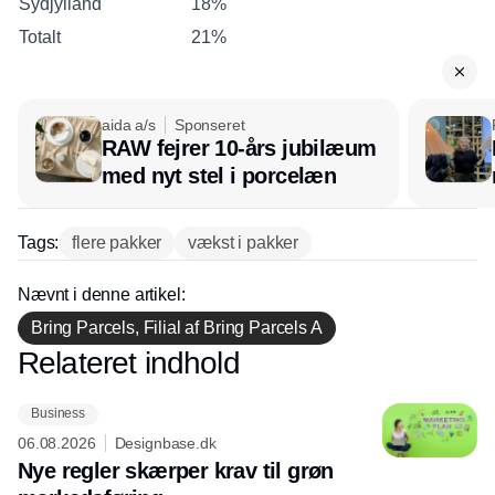
Sydjylland
18%
Totalt
21%
aida a/s
Sponseret
RAW fejrer 10-års jubilæum
med nyt stel i porcelæn
Tags:
flere pakker
vækst i pakker
Nævnt i denne artikel:
Bring Parcels, Filial af Bring Parcels A
Relateret indhold
Annonce
Business
06.08.2026
Designbase.dk
Nye regler skærper krav til grøn