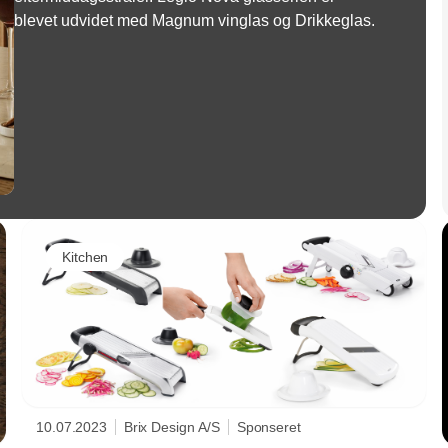
blevet udvidet med Magnum vinglas og Drikkeglas.
Kitchen
10.07.2023
Brix Design A/S
Sponseret