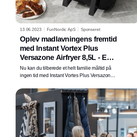
13.06.2023
FunNordic ApS
Sponseret
Oplev madlavningens fremtid
med Instant Vortex Plus
Versazone Airfryer 8,5L - En
gamechanger i dit køkken!
Nu kan du tilberede et helt familie måltid på
ingen tid med Instant Vortes Plus Versazone.
Den store 8,5L kurv giver dig mulighed for at
lave alt på én gang, eller du kan opdele den i
to 4,2L.