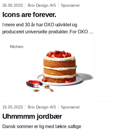
26.06.2023
Brix Design A/S
Sponseret
Icons are forever.
I mere end 30 år har OXO udviklet og
produceret universelle produkter. For OXO er
et godt design meget mere end bare et godt
udseende. Det er grundstenen for deres
Kitchen
produkter, som skal gøre hverdagen
nemmere, hver dag.
15.05.2023
Brix Design A/S
Sponseret
Uhmmmm jordbær
Dansk sommer er lig med lækre saftige