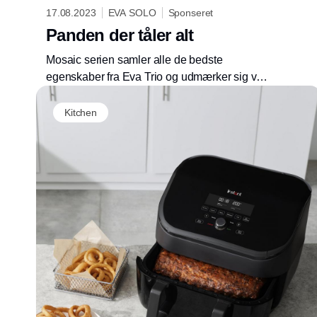
17.08.2023
EVA SOLO
Sponseret
Panden der tåler alt
Mosaic serien samler alle de bedste
egenskaber fra Eva Trio og udmærker sig ved
den hårde keramiske belægning - helt fri for
PFAS - hvor du trygt kan bruge alle former for
Kitchen
køkkenredskaber- selv dem i metal.