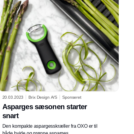
20.03.2023
Brix Design A/S
Sponseret
Asparges sæsonen starter
snart
Den kompakte aspargesskræller fra OXO er til
både hvide og grønne asparges