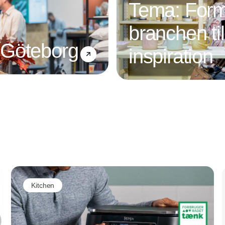
Tema: Form
branchen ti
 Göteborg
inspiration
Annonce
Kitchen