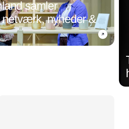
land samler
l netværk, nyheder &