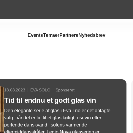
Events
Temaer
Partnere
Nyhedsbrev
Annonce
18.08.2023
EVA SOLO
Sponseret
Tid til endnu et godt glas vin
Den elegante serie af glas i Eva Trio er det oplagte
valg, når det er tid til et glas køligt rosevin eller
perlende danskvand i solens varmende
eftermiddagsstråler. Legio Nova glasserien er