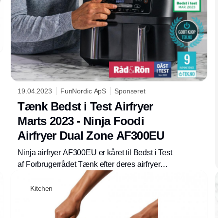
19.04.2023
FunNordic ApS
Sponseret
Tænk Bedst i Test Airfryer
Marts 2023 - Ninja Foodi
Airfryer Dual Zone AF300EU
Ninja airfryer AF300EU er kåret til Bedst i Test
af Forbrugerrådet Tænk efter deres airfryer
test hvor de testede 28 forskellige airfryers.
Kitchen