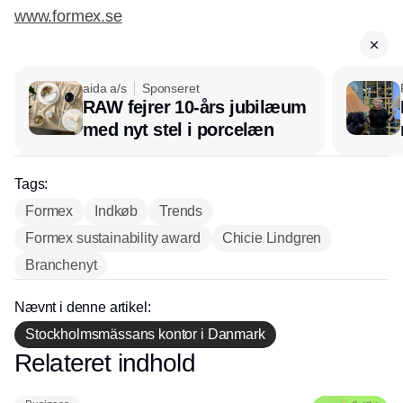
www.formex.se
aida a/s
Sponseret
RAW fejrer 10-års jubilæum
med nyt stel i porcelæn
Tags:
Formex
Indkøb
Trends
Formex sustainability award
Chicie Lindgren
Branchenyt
Nævnt i denne artikel:
Stockholmsmässans kontor i Danmark
Relateret indhold
Annonce