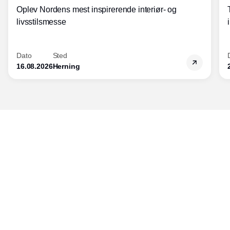
Oplev Nordens mest inspirerende interiør- og
livsstilsmesse
Dato
Sted
16.08.2026
Herning
Udgiver
Horisont Gruppen a/s
Strandlodsvej 44
2300 København S
Telefon:
53506060