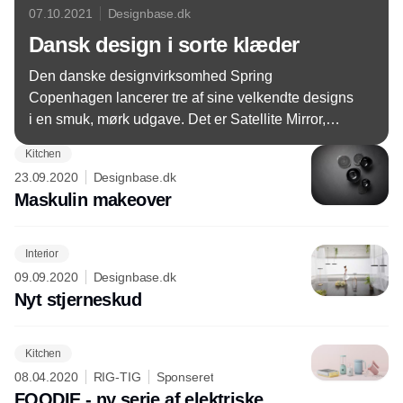
07.10.2021
Designbase.dk
Dansk design i sorte klæder
Den danske designvirksomhed Spring
Copenhagen lancerer tre af sine velkendte designs
i en smuk, mørk udgave. Det er Satellite Mirror,
Mirror Box og Uno Ora, som får nye klæder og nyt
Kitchen
minimalistisk udtryk, når de tre designs bliver sorte.
23.09.2020
Designbase.dk
Maskulin makeover
Interior
09.09.2020
Designbase.dk
Nyt stjerneskud
Kitchen
08.04.2020
RIG-TIG
Sponseret
FOODIE - ny serie af elektriske