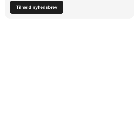
Tilmeld nyhedsbrev
Udgiver
Horisont Gruppen a/s
Strandlodsvej 44
2300 København S
Telefon:
53506060
www.horisontgruppen.dk
Indhold
Bloom
Kitchen
Nyhedsbrev
Business
Events
Dining
Jobmarked