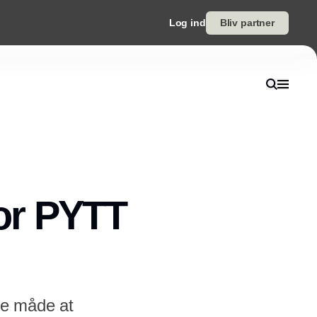
Log ind
Bliv partner
or PYTT
de måde at