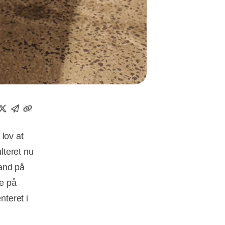
lov at
lteret nu
and på
le på
teret i