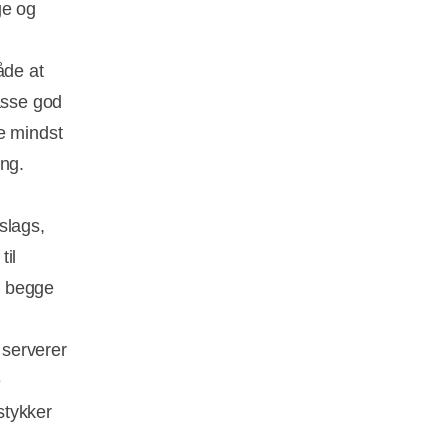
ge og
åde at
asse god
e mindst
ving.
 slags,
il
t begge
 serverer
e
stykker