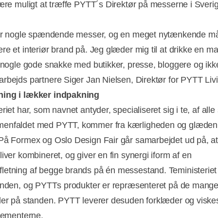
være muligt at træffe PYTT´s Direktør på messerne i Sveri
ver nogle spændende messer, og en meget nytænkende m
re et interiør brand på. Jeg glæder mig til at drikke en m
å nogle gode snakke med butikker, presse, bloggere og ikk
rbejds partnere Siger Jan Nielsen, Direktør for PYTT Li
ing i lækker indpakning
riet har, som navnet antyder, specialiseret sig i te, af alle
enfaldet med PYTT, kommer fra kærligheden og glæden t
På Formex og Oslo Design Fair går samarbejdet ud på, a
iver kombineret, og giver en fin synergi iform af en
etning af begge brands på én messestand. Teministeriet
anden, og PYTTs produkter er repræsenteret på de mang
der på standen. PYTT leverer desuden forklæder og viske
ngementerne.