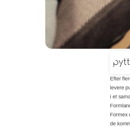
Efter fl
levere pu
i et sam
Formland
Formex o
de komm