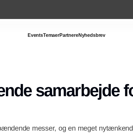
Events
Temaer
Partnere
Nyhedsbrev
nde samarbejde f
e spændende messer, og en meget nytænken