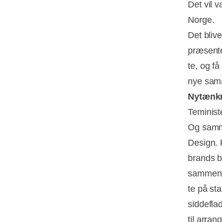
Det vil 
Norge.
Det bli
præsente
te, og f
nye sama
Nytænkn
Teministe
Og samm
Design. 
brands bl
sammenfl
te på st
siddefla
til arra