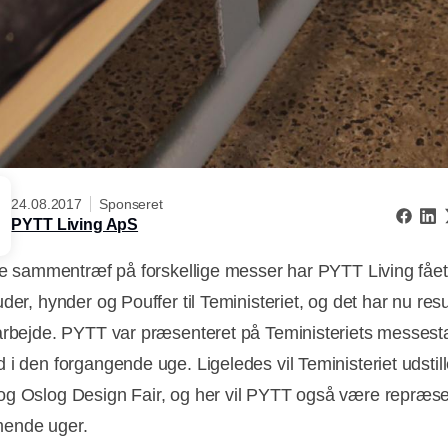
24.08.2017
Sponseret
PYTT Living ApS
ere sammentræf på forskellige messer har PYTT Living fået 
der, hynder og Pouffer til Teministeriet, og det har nu resu
arbejde. PYTT var præsenteret på Teministeriets messest
 i den forgangende uge. Ligeledes vil Teministeriet udstil
g Oslog Design Fair, og her vil PYTT også være repræsen
ende uger.