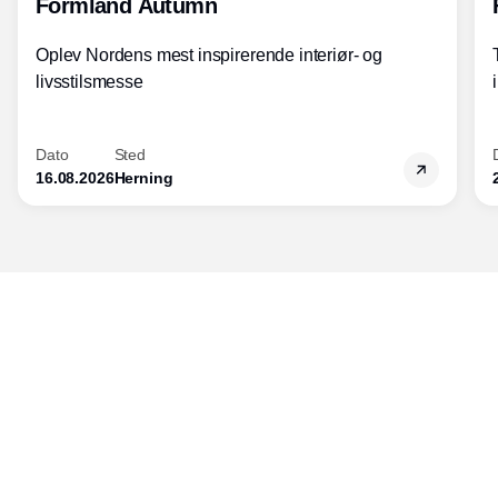
Formland Autumn
Oplev Nordens mest inspirerende interiør- og
livsstilsmesse
Dato
Sted
16.08.2026
Herning
Udgiver
Horisont Gruppen a/s
Strandlodsvej 44
2300 København S