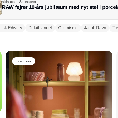
aida a/s
Sponseret
RAW fejrer 10-års jubilæum med nyt stel i porce
nsk Erhverv
Detailhandel
Optimisme
Jacob Ravn
Tr
Annonce
Business