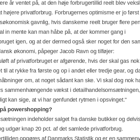
flere år ventet på, at den høje forbrugertillid reelt blev veksle
gt højere privatforbrug. Forbrugernes optimisme er jo først
økonomisk gavnlig, hvis danskerne reelt bruger flere p
al in mente kan man håbe på, at der kommer gang i
rbruget igen, og at der dermed også sker noget for den s
dansk økonomi, påpeger Jacob Ravn og tilføjer:
uløft af privatforbruget er afgørende, hvis der skal gas no
 til at rykke fra første og op i andet eller tredje gear, og d
rhåbninger om, at noget sådant kan ske. Vi skal dog nok ha
s sammenhængende vækst i detailhandelsomsætningen, 
igt kan sige, at vi har genfundet rytmen i opsvinget."
 på powershopping?
sætningen indeholder salget fra danske butikker og delvis
og udgør knap 20 pct. af det samlede privatforbrug.
rtilliden opgøres af Danmarks Statistik og er en sammen