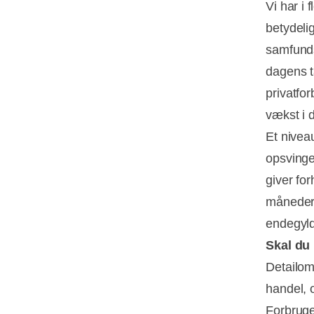
Vi har i 
betydeli
samfunds
dagens t
privatfo
vækst i 
Et nivea
opsvinget
giver fo
måneder
endegyld
Skal du
Detailom
handel, 
Forbruge