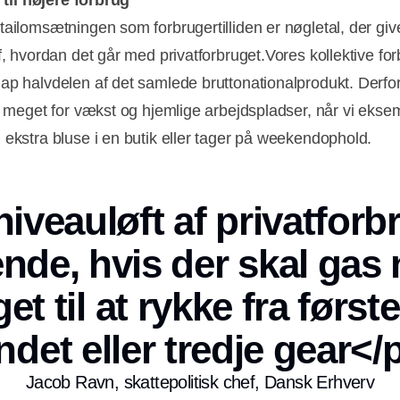
d til højere forbrug
tailomsætningen som forbrugertilliden er nøgletal, der give
f, hvordan det går med privatforbruget.Vores kollektive fo
ap halvdelen af det samlede bruttonationalprodukt. Derfo
ig meget for vækst og hjemlige arbejdspladser, når vi ekse
 ekstra bluse i en butik eller tager på weekendophold.
iveauløft af privatforb
Annonce
nde, hvis der skal gas
t til at rykke fra først
ndet eller tredje gear</
Jacob Ravn, skattepolitisk chef, Dansk Erhverv