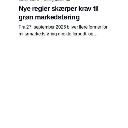
Nye regler skærper krav til
grøn markedsføring
Fra 27. september 2026 bliver flere former for
miljømarkedsføring direkte forbudt, og
Forbrugerombudsmanden opdaterer derfor
sine anbefalinger til virksomheder.