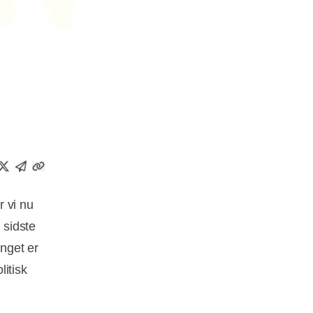
r vi nu
 sidste
nget er
itisk