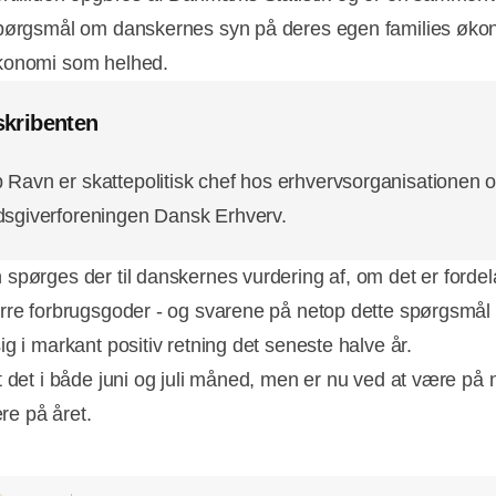
pørgsmål om danskernes syn på deres egen families øko
konomi som helhed.
kribenten
 Ravn er skattepolitisk chef hos erhvervsorganisationen 
dsgiverforeningen Dansk Erhverv.
spørges der til danskernes vurdering af, om det er fordela
rre forbrugsgoder - og svarene på netop dette spørgsmål
g i markant positiv retning det seneste halve år.
t det i både juni og juli måned, men er nu ved at være på 
gere på året.