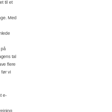
t til et
enge. Med
amlede
k på
agens tal
ve flere
før vi
t e-
vejning