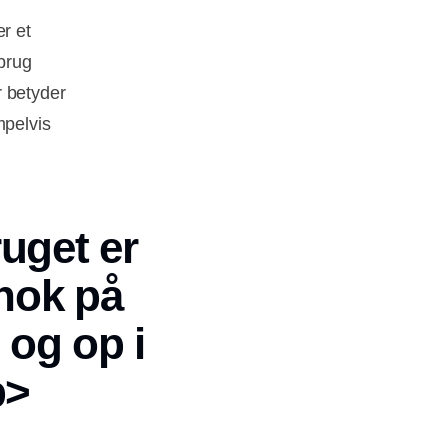
r et
rbrug
r betyder
mpelvis
ruget er
 nok på
e og op i
p>