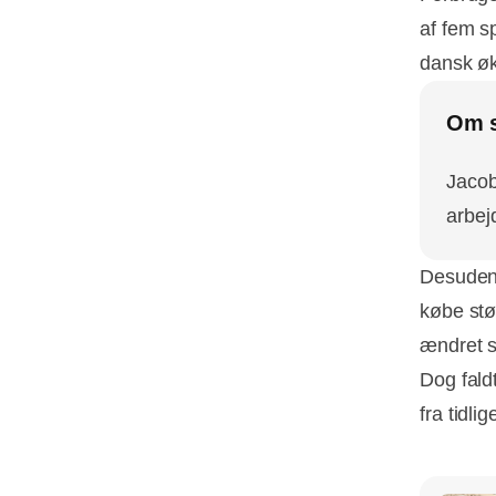
af fem s
dansk ø
Om s
Jacob
arbej
Desuden 
købe stø
ændret si
Dog fald
fra tidli