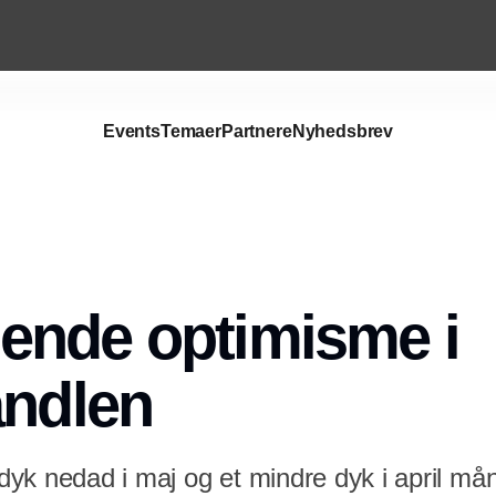
Events
Temaer
Partnere
Nyhedsbrev
Annonce
ende optimisme i
andlen
t dyk nedad i maj og et mindre dyk i april må