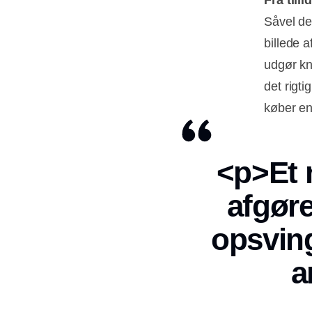
Fra tilli
Såvel de
billede a
udgør kn
det rigt
køber en
<p>Et n
afgøre
opsvinge
a