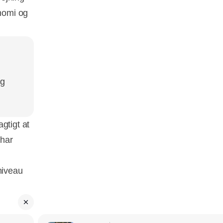
nomi og
og
gtigt at
 har
niveau