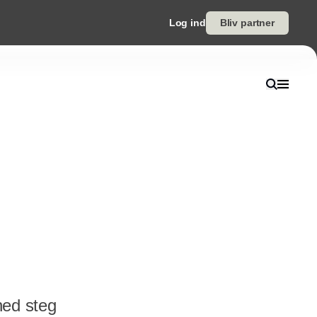
Log ind
Bliv partner
ned steg