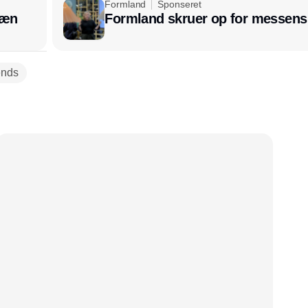
Formland
Sponseret
læn
Formland skruer op for messens
ends