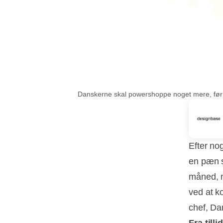
Danskerne skal powershoppe noget mere, før D
Efter no
en pæn st
måned, m
ved at k
chef, Da