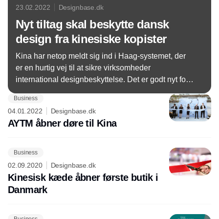
23.02.2022
Designbase.dk
Nyt tiltag skal beskytte dansk
design fra kinesiske kopister
Kina har netop meldt sig ind i Haag-systemet, der
er en hurtig vej til at sikre virksomheder
international designbeskyttelse. Det er godt nyt for
danske designvirksomheder, oplyser Patent- og
Business
Varemærkestyrelsen.
04.01.2022
Designbase.dk
AYTM åbner døre til Kina
Business
02.09.2020
Designbase.dk
Kinesisk kæde åbner første butik i
Danmark
Business