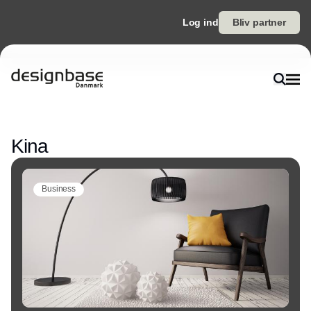
Log ind
Bliv partner
Annonce
Kina
Business