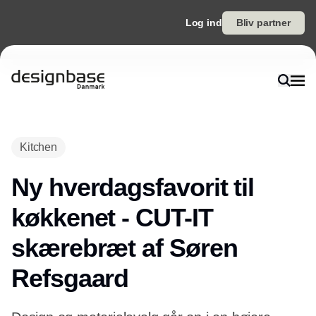
Log ind
Bliv partner
Kitchen
Ny hverdagsfavorit til
køkkenet - CUT-IT
skærebræt af Søren
Refsgaard