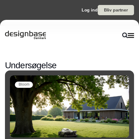
Log ind
Bliv partner
Annonce
Undersøgelse
Bloom