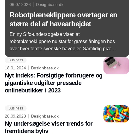
06.07.2026
Designbase.dk
Robotplæneklippere overtager en
større del af havearbejdet
En ny Sifo-undersøgelse viser, at
robotplæneklippere nu står for græsslåningen hos
over hver femte svenske haveejer. Samtidig præger
sammenligninger med naboernes haver fortsat
Business
mange boligejere.
18.01.2024
Designbase.dk
Nyt indeks: Forsigtige forbrugere og
gigantiske udgifter pressede
onlinebutikker i 2023
Business
28.09.2023
Designbase.dk
Ny undersøgelse viser trends for
fremtidens byliv