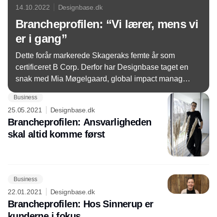
14.10.2022
Designbase.dk
Brancheprofilen: “Vi lærer, mens vi
er i gang”
Dette forår markerede Skageraks femte år som
certificeret B Corp. Derfor har Designbase taget en
snak med Mia Møgelgaard, global impact manager,
om rejsen til certificeringen, og om hvordan den har
Business
givet et ansvarligt perspektiv på leverandører såvel
25.05.2021
Designbase.dk
som medarbejderglæde.
Brancheprofilen: Ansvarligheden
skal altid komme først
Business
22.01.2021
Designbase.dk
Brancheprofilen: Hos Sinnerup er
kunderne i fokus