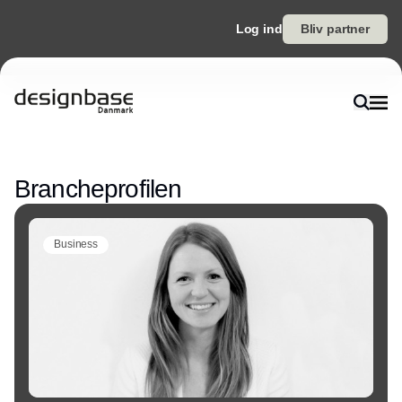
Log ind
Bliv partner
Annonce
Brancheprofilen
Business