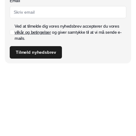
Email
Ved at tilmelde dig vores nyhedsbrev accepterer du vores
vilkår og betingelser
og giver samtykke til at vi må sende e-
mails.
Tilmeld nyhedsbrev
Udgiver
Horisont Gruppen a/s
Strandlodsvej 44
2300 København S
Telefon:
53506060